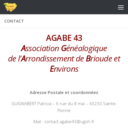
Skip to content
CONTACT
AGABE 43
A
ssociation
G
énéalogique
de l’
A
rrondissement de
B
rioude et
E
nvirons
Adresse Postale et coordonnées
GUIGNABERT Patricia – 6 rue du 8 mai – 43250 Sainte-
Florine
Mail :
contact.agabe43@ugoh.fr